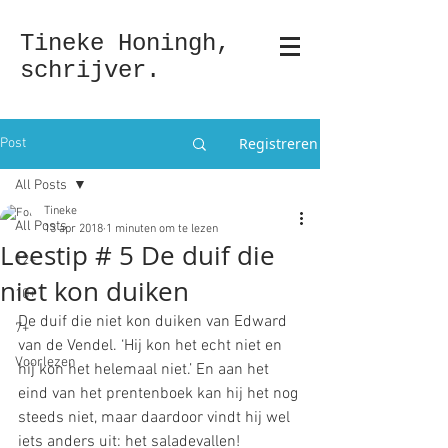
Tineke Honingh,
schrijver.
Registreren
Post
All Posts
Tineke
All Posts
13 apr 2018
1 minuten om te lezen
Leestip # 5 De duif die
12+
niet kon duiken
10+
De duif die niet kon duiken van Edward 
7+
van de Vendel. ‘Hij kon het echt niet en 
Voorlezen
hij kon het helemaal niet.’ En aan het 
eind van het prentenboek kan hij het nog 
steeds niet, maar daardoor vindt hij wel 
iets anders uit: het saladevallen!