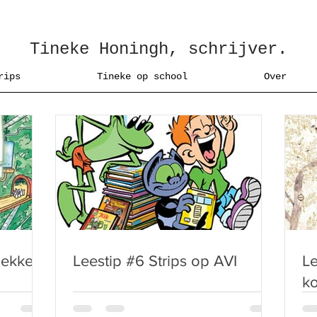
Tineke Honingh, schrijver.
rips
Tineke op school
Over
lekker
Leestip #6 Strips op AVI
Le
k