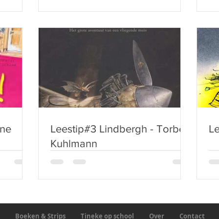
nne
Leestip#3 Lindbergh - Torben
Le
Kuhlmann
Boeken & Strips
Tineke op school
Over
Contact